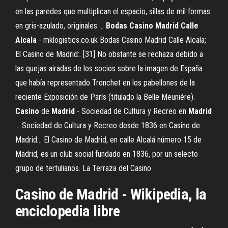
en las paredes que multiplican el espacio, sillas de mil formas
en gris-azulado, originales ...
Bodas Casino Madrid Calle
Alcala
- mklogistics.co.uk Bodas Casino Madrid Calle Alcala;
El Casino de Madrid:. [31] No obstante se rechaza debido a
las quejas airadas de los socios sobre la imagen de España
que había representado Tronchet en los pabellones de la
reciente Exposición de París (titulado la Belle Meuniére).
Casino
de
Madrid
- Sociedad de Cultura y Recreo en
Madrid
... Sociedad de Cultura y Recreo desde 1836 en Casino de
Madrid… El Casino de Madrid, en calle Alcalá número 15 de
Madrid, es un club social fundado en 1836, por un selecto
grupo de tertulianos. La Terraza del Casino
Casino
de
Madrid
- Wikipedia, la
enciclopedia libre