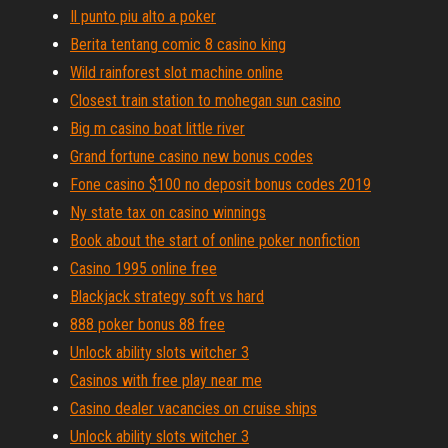
Il punto piu alto a poker
Berita tentang comic 8 casino king
Wild rainforest slot machine online
Closest train station to mohegan sun casino
Big m casino boat little river
Grand fortune casino new bonus codes
Fone casino $100 no deposit bonus codes 2019
Ny state tax on casino winnings
Book about the start of online poker nonfiction
Casino 1995 online free
Blackjack strategy soft vs hard
888 poker bonus 88 free
Unlock ability slots witcher 3
Casinos with free play near me
Casino dealer vacancies on cruise ships
Unlock ability slots witcher 3