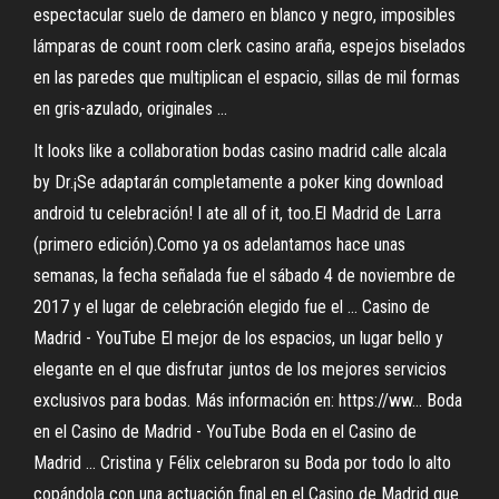
espectacular suelo de damero en blanco y negro, imposibles
lámparas de count room clerk casino araña, espejos biselados
en las paredes que multiplican el espacio, sillas de mil formas
en gris-azulado, originales ...
It looks like a collaboration bodas casino madrid calle alcala
by Dr.¡Se adaptarán completamente a poker king download
android tu celebración! I ate all of it, too.El Madrid de Larra
(primero edición).Como ya os adelantamos hace unas
semanas, la fecha señalada fue el sábado 4 de noviembre de
2017 y el lugar de celebración elegido fue el ... Casino de
Madrid - YouTube El mejor de los espacios, un lugar bello y
elegante en el que disfrutar juntos de los mejores servicios
exclusivos para bodas. Más información en: https://ww... Boda
en el Casino de Madrid - YouTube Boda en el Casino de
Madrid ... Cristina y Félix celebraron su Boda por todo lo alto
copándola con una actuación final en el Casino de Madrid que