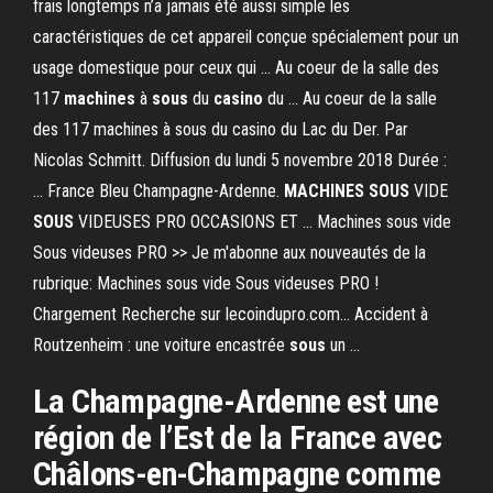
frais longtemps n’a jamais été aussi simple les
caractéristiques de cet appareil conçue spécialement pour un
usage domestique pour ceux qui ... Au coeur de la salle des
117
machines
à
sous
du
casino
du ... Au coeur de la salle
des 117 machines à sous du casino du Lac du Der. Par
Nicolas Schmitt. Diffusion du lundi 5 novembre 2018 Durée :
... France Bleu Champagne-Ardenne.
MACHINES
SOUS
VIDE
SOUS
VIDEUSES PRO OCCASIONS ET ... Machines sous vide
Sous videuses PRO >> Je m'abonne aux nouveautés de la
rubrique: Machines sous vide Sous videuses PRO !
Chargement Recherche sur lecoindupro.com... Accident à
Routzenheim : une voiture encastrée
sous
un ...
La Champagne-Ardenne est une
région de l’Est de la France avec
Châlons-en-Champagne comme