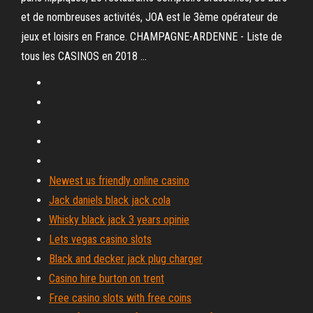
et de nombreuses activités, JOA est le 3ème opérateur de
jeux et loisirs en France. CHAMPAGNE-ARDENNE - Liste de
tous les CASINOS en 2018 ...
Newest us friendly online casino
Jack daniels black jack cola
Whisky black jack 3 years opinie
Lets vegas casino slots
Black and decker jack plug charger
Casino hire burton on trent
Free casino slots with free coins